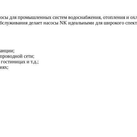
сосы для промышленных систем водоснабжения, отопления и ох
 обслуживания делает насосы NK идеальными для широкого спек
танции;
проводной сети;
гостиницах и т.д.;
иях;