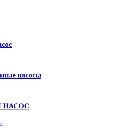
асос
ажные насосы
Й НАСОС